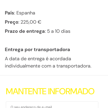
País
: Espanha
Preço
: 225,00 €
Prazo de entrega
: 5 a 10 dias
Entrega por transportadora
A data de entrega é acordada
individualmente com a transportadora.
M
A
N
T
E
N
T
E
I
N
F
O
R
M
A
D
O
O seu endereço de e-mail