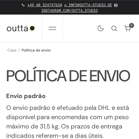
SALTAR PARA O CONTEÚDO
📞
+49 40 524797620
✉️ INFO@OUTTA-STUDIO.DE
📸
INSTAGRAM.COM/OUTTA_STUDIO
0
0
Casa
Política de envio
POLÍTICA DE ENVIO
Envio padrão
O envio padrão é efetuado pela DHL e está
disponível para encomendas com um peso
máximo de 31,5 kg. Os prazos de entrega
indicados referem-se a dias úteis.