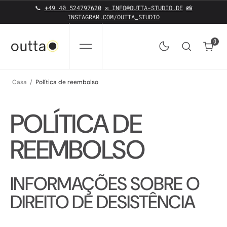
SALTAR PARA O CONTEÚDO
📞
+49 40 524797620
✉️ INFO@OUTTA-STUDIO.DE
📸
INSTAGRAM.COM/OUTTA_STUDIO
0
0
Casa
Política de reembolso
POLÍTICA DE
REEMBOLSO
INFORMAÇÕES SOBRE O
DIREITO DE DESISTÊNCIA