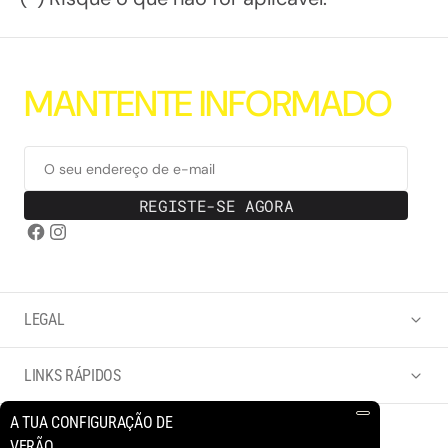
M
A
N
T
E
N
T
E
I
N
F
O
R
M
A
D
O
O seu endereço de e-mail
REGISTE-SE AGORA
LEGAL
LINKS RÁPIDOS
A TUA CONFIGURAÇÃO DE
VERÃO