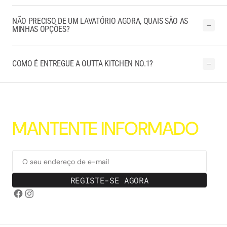
NÃO PRECISO DE UM LAVATÓRIO AGORA, QUAIS SÃO AS
MINHAS OPÇÕES?
COMO É ENTREGUE A OUTTA KITCHEN NO.1?
M
A
N
T
E
N
T
E
I
N
F
O
R
M
A
D
O
O seu endereço de e-mail
REGISTE-SE AGORA