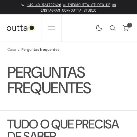
SALTAR PARA O CONTEÚDO
📞
+49 40 524797620
✉️ INFO@OUTTA-STUDIO.DE
📸
INSTAGRAM.COM/OUTTA_STUDIO
0
0
Casa
Perguntas frequentes
PERGUNTAS
FREQUENTES
TUDO O QUE PRECISA
DE SABER