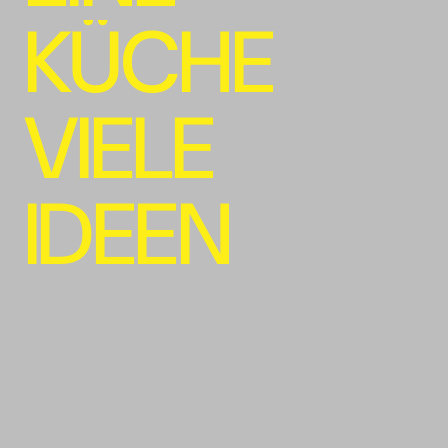
K
Ü
C
H
E
V
I
E
L
E
I
D
E
E
N