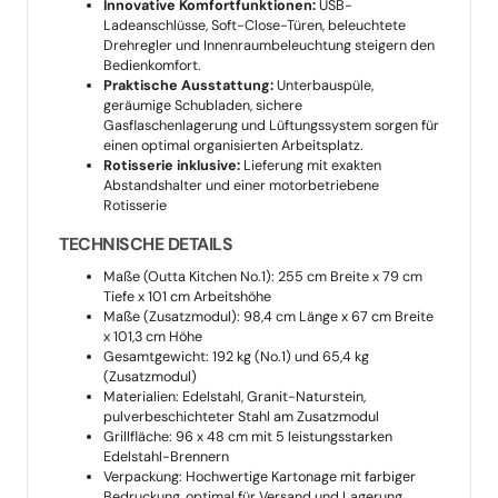
Innovative Komfortfunktionen:
USB-
Ladeanschlüsse, Soft-Close-Türen, beleuchtete
Drehregler und Innenraumbeleuchtung steigern den
Bedienkomfort.
Praktische Ausstattung:
Unterbauspüle,
geräumige Schubladen, sichere
Gasflaschenlagerung und Lüftungssystem sorgen für
einen optimal organisierten Arbeitsplatz.
Rotisserie inklusive:
Lieferung mit exakten
Abstandshalter und einer motorbetriebene
Rotisserie
TECHNISCHE DETAILS
Maße (Outta Kitchen No.1): 255 cm Breite x 79 cm
Tiefe x 101 cm Arbeitshöhe
Maße (Zusatzmodul): 98,4 cm Länge x 67 cm Breite
x 101,3 cm Höhe
Gesamtgewicht: 192 kg (No.1) und 65,4 kg
(Zusatzmodul)
Materialien: Edelstahl, Granit-Naturstein,
pulverbeschichteter Stahl am Zusatzmodul
Grillfläche: 96 x 48 cm mit 5 leistungsstarken
Edelstahl-Brennern
Verpackung: Hochwertige Kartonage mit farbiger
Bedruckung, optimal für Versand und Lagerung