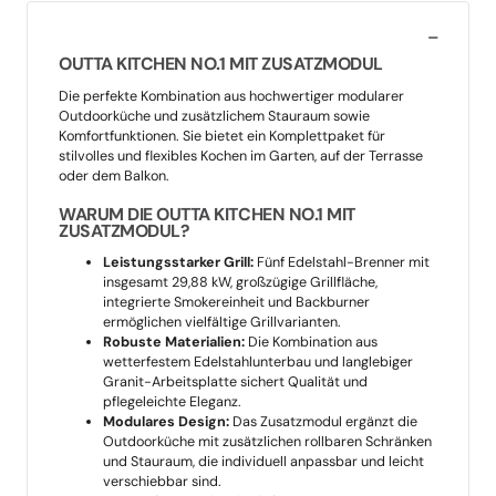
OUTTA KITCHEN NO.1 MIT ZUSATZMODUL
Die perfekte Kombination aus hochwertiger modularer
Outdoorküche und zusätzlichem Stauraum sowie
Komfortfunktionen. Sie bietet ein Komplettpaket für
stilvolles und flexibles Kochen im Garten, auf der Terrasse
oder dem Balkon.
WARUM DIE OUTTA KITCHEN NO.1 MIT
ZUSATZMODUL?
Leistungsstarker Grill:
Fünf Edelstahl-Brenner mit
insgesamt 29,88 kW, großzügige Grillfläche,
integrierte Smokereinheit und Backburner
ermöglichen vielfältige Grillvarianten.
Robuste Materialien:
Die Kombination aus
wetterfestem Edelstahlunterbau und langlebiger
Granit-Arbeitsplatte sichert Qualität und
pflegeleichte Eleganz.
Modulares Design:
Das Zusatzmodul ergänzt die
Outdoorküche mit zusätzlichen rollbaren Schränken
und Stauraum, die individuell anpassbar und leicht
verschiebbar sind.