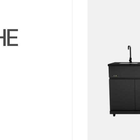
H
E
E
N