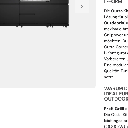
L‑FORM
Öffnen Sie Medien 1 in der Galerieansicht
Die
Outta Ki
Lösung für al
Outdoorküc
maximale Arb
Grillpower 
möchten. Du
Outta Corner
L‑Konfigurati
Vorbereiten
Eine modular
Qualität, Fu
setzt.
WARUM DI
IDEAL FÜR
L
OUTDOOR‑
Profi‑Grilll
Die Outta Kit
leistungssta
(29,88 kW), e