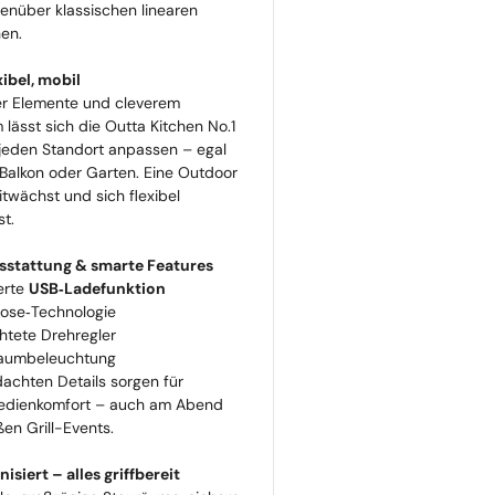
nüber klassischen linearen
en.
xibel, mobil
er Elemente und cleverem
lässt sich die Outta Kitchen No.1
 jeden Standort anpassen – egal
 Balkon oder Garten. Eine Outdoor
itwächst und sich flexibel
st.
stattung & smarte Features
ierte
USB‑Ladefunktion
lose‑Technologie
htete Drehregler
raumbeleuchtung
achten Details sorgen für
edienkomfort – auch am Abend
ßen Grill-Events.
isiert – alles griffbereit