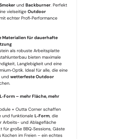
Smoker
und
Backburner
. Perfekt
eine vielseitige
Outdoor
mit echter Profi‑Performance
 Materialien für dauerhafte
tzung
tein als robuste Arbeitsplatte
stahlunterbau bieten maximale
digkeit, Langlebigkeit und eine
um‑Optik. Ideal für alle, die eine
e und
wetterfeste Outdoor
chen.
L‑Form – mehr Fläche, mehr
odule + Outta Corner schaffen
e und funktionale
L‑Form
, die
r Arbeits- und Ablagefläche
ekt für große BBQ‑Sessions, Gäste
s Kochen im Freien – ein echtes