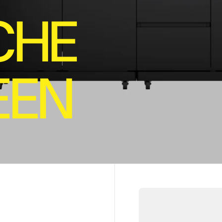
C
H
E
E
E
N