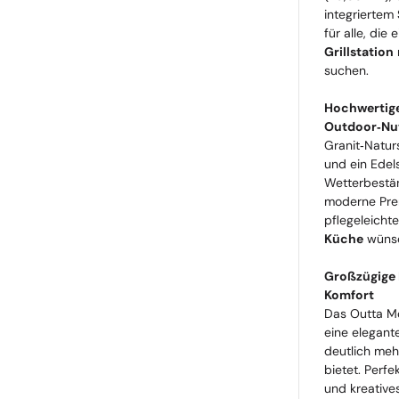
integriertem
für alle, die 
Grillstation
suchen.
Hochwertige
Outdoor‑Nu
Granit‑Naturs
und ein Edel
Wetterbestän
moderne Premi
pflegeleicht
Küche
wüns
Großzügige 
Komfort
Das Outta M
eine elegant
deutlich meh
bietet. Perf
und kreative