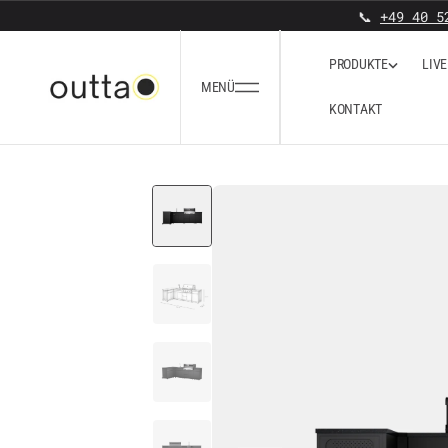
ZUM INHALT SPRINGEN
📞
+49 40 5
P
R
O
D
U
K
T
E
L
I
V
E
P
R
O
D
U
K
T
E
MENÜ
K
O
N
T
A
K
T
K
O
N
T
A
K
T