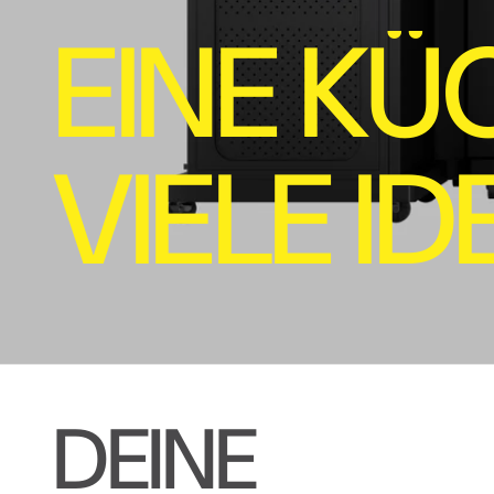
E
I
N
E
K
Ü
V
I
E
L
E
I
D
D
E
I
N
E