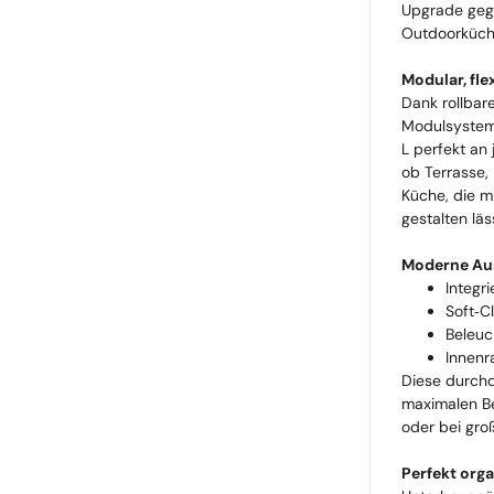
Upgrade gege
Outdoorküch
Modular, fle
Dank rollbar
Modulsystem 
L perfekt an
ob Terrasse,
Küche, die m
gestalten läs
Moderne Aus
Integr
Soft‑C
Beleuc
Innen
Diese durchd
maximalen B
oder bei gro
Perfekt organ