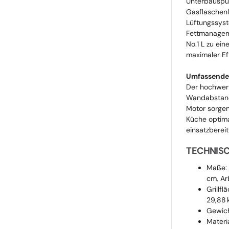
Unterbauspül
Gasflaschenl
Lüftungssyst
Fettmanagem
No.1 L zu ei
maximaler Eff
Umfassender
Der hochwert
Wandabstand 
Motor sorgen
Küche optima
einsatzbereit
TECHNIS
Maße: 
cm, Ar
Grillfl
29,88 
Gewic
Materi