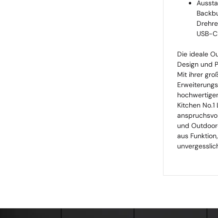
Aussta
Backbu
Drehre
USB-Ch
Die ideale Ou
Design und P
Mit ihrer gr
Erweiterungs
hochwertigen
Kitchen No.1 
anspruchsvo
und Outdoor‑
aus Funktion
unvergesslic