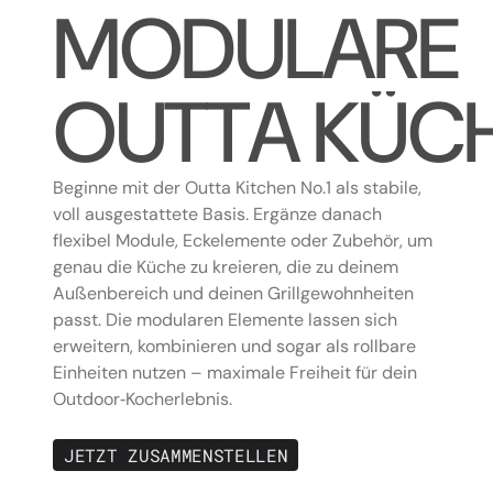
M
O
D
U
L
A
R
E
O
U
T
T
A
K
Ü
C
Beginne mit der Outta Kitchen No.1 als stabile,
voll ausgestattete Basis. Ergänze danach
flexibel Module, Eckelemente oder Zubehör, um
genau die Küche zu kreieren, die zu deinem
Außenbereich und deinen Grillgewohnheiten
passt. Die modularen Elemente lassen sich
erweitern, kombinieren und sogar als rollbare
Einheiten nutzen – maximale Freiheit für dein
Outdoor‑Kocherlebnis.
J
E
T
Z
T
Z
U
S
A
M
M
E
N
S
T
E
L
L
E
N
J
E
T
Z
T
Z
U
S
A
M
M
E
N
S
T
E
L
L