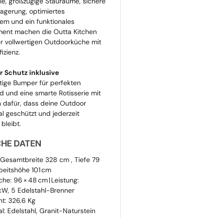
e, großzügige Stauräume, sichere
agerung, optimiertes
em und ein funktionales
ent machen die Outta Kitchen
ner vollwertigen Outdoorküche mit
izienz.
 Schutz inklusive
ige Bumper für perfekten
und eine smarte Rotisserie mit
 dafür, dass deine Outdoor
l geschützt und jederzeit
 bleibt.
CHE DATEN
Gesamtbreite 328 cm , Tiefe 79
beitshöhe 101 cm
äche: 96 × 48 cm | Leistung:
kW, 5 Edelstahl-Brenner
ht:
326.6 Kg
al: Edelstahl, Granit-Naturstein