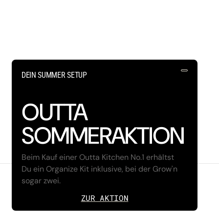
DEIN SUMMER SETUP
OUTTA
SOMMERAKTION
Beim Kauf einer Outta Kitchen No.1 erhältst
Du ein Organize Kit inklusive, bei der Grow'n
sogar zwei.
ALEMANIA/DE €
ESPAÑOL
ZUR AKTION