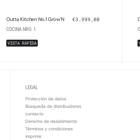
Outta Kitchen No.1 Grow´n
Precio regular
€3.999,00
O
COCINA NRO. 1
C
V
I
S
T
A
R
Á
P
I
D
A
V
I
S
T
A
R
Á
P
I
D
A
LEGAL
Protección de datos
Búsqueda de distribuidores
contacto
Derecho de desistimiento
Términos y condiciones
imprimir
A
H
O
R
A