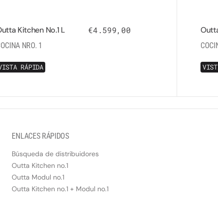
utta Kitchen No.1 L
Precio regular
€4.599,00
Outta
OCINA NRO. 1
COCI
V
I
S
T
A
R
Á
P
I
D
A
V
I
S
T
V
I
S
T
A
R
Á
P
I
D
A
ENLACES RÁPIDOS
Búsqueda de distribuidores
Outta Kitchen no.1
Outta Modul no.1
Outta Kitchen no.1 + Modul no.1