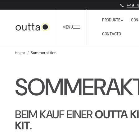
SALTAR AL CONTENIDO
📞
+49 4
P
R
O
D
U
K
T
E
C
O
N
P
R
O
D
U
K
T
E
MENÚ
C
O
N
T
A
C
T
O
C
O
N
T
A
C
T
Hogar
Sommeraktion
SOMMERAK
BEIM KAUF EINER
OUTTA K
KIT
.