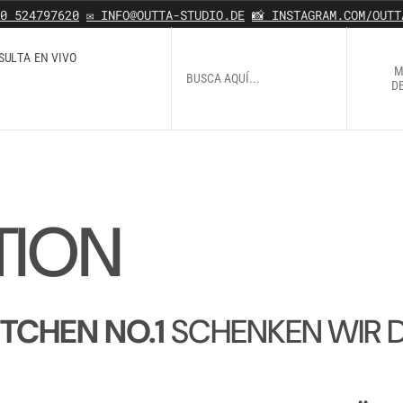
0 524797620
✉️ INFO@OUTTA-STUDIO.DE
📸 INSTAGRAM.COM/OUTT
S
U
L
T
A
E
N
V
I
V
O
M
C
O
N
S
U
L
T
A
E
N
V
I
V
O
D
O
TION
ITCHEN NO.1
SCHENKEN WIR D