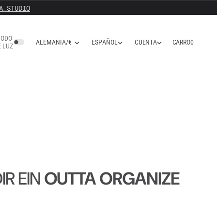
A_STUDIO
ODO
C
U
E
N
T
A
CARRO
0
0
A
L
E
M
A
N
I
A
/
€
E
S
P
A
Ñ
O
L
E LUZ
C
U
E
N
T
A
A
L
E
M
A
N
I
A
/
€
E
S
P
A
Ñ
O
L
IR EIN
OUTTA ORGANIZE